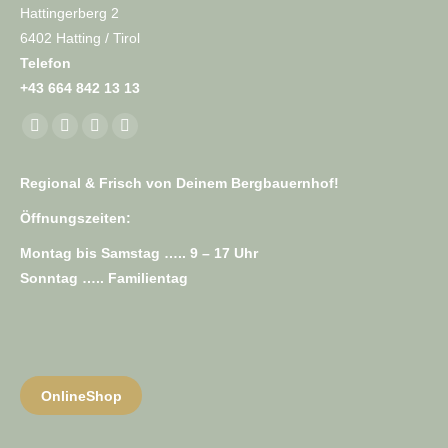
Hattingerberg 2
6402 Hatting / Tirol
Telefon
+43 664 842 13 13
Finden Sie uns auf:
Facebook
E-
Website
Whatsapp
page
Mail
page
page
Regional & Frisch von Deinem Bergbauernhof!
opens
page
opens
opens
in
opens
in
in
Öffnungszeiten:
new
in
new
new
Montag bis Samstag ….. 9 – 17 Uhr
window
new
window
window
Sonntag ….. Familientag
window
OnlineShop