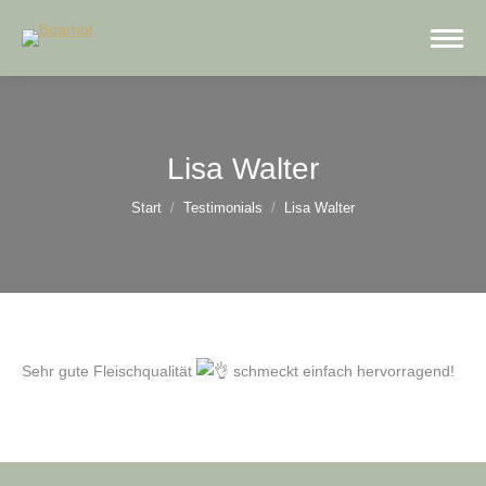
Lisa Walter
Sie befinden sich hier:
Start
Testimonials
Lisa Walter
Sehr gute Fleischqualität
schmeckt einfach hervorragend!