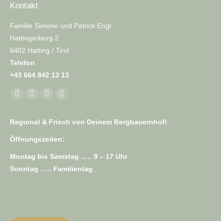
Kontakt
Familie Simone und Patrick Engl
Hattingerberg 2
6402 Hatting / Tirol
Telefon
+43 664 842 13 13
Finden Sie uns auf:
Facebook
E-
Website
Whatsapp
page
Mail
page
page
Regional & Frisch von Deinem Bergbauernhof!
opens
page
opens
opens
in
opens
in
in
Öffnungszeiten:
new
in
new
new
Montag bis Samstag ….. 9 – 17 Uhr
window
new
window
window
Sonntag ….. Familientag
window